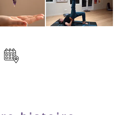
VENEMENTS
ACTIVITES
Détente et
mations, stages
ateliers
et séminaires