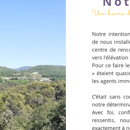
Notr
Un havre de
Notre intentio
de nous install
centre de renco
vers l'élévatio
Pour ce faire l
» étaient quas
les agents immo
C’était sans c
notre détermin
Avec foi, conf
ressentis, no
exactement à n