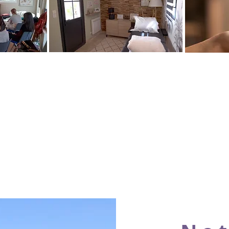
E
SEANCES
E
ON
"BIEN-ETRE"
ec un
Le bien-être à votre
For
quipée
service