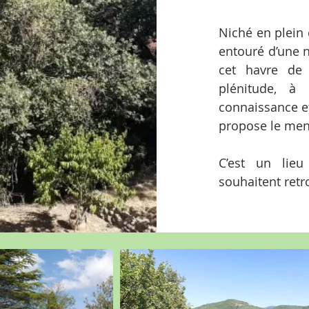
Niché en plein 
entouré d’une n
cet havre de 
plénitude, à 
connaissance et
propose le ment
C’est un lie
souhaitent retr