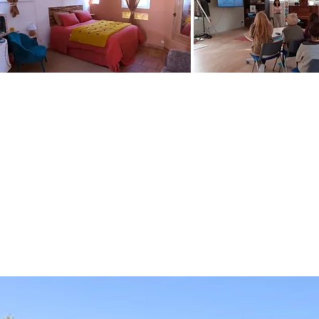
5 CHAMBRES
1 SALLE D
D'HÔTES
FORMATI
Vastes,
Salle de 70m2 av
confortables
équipées
espace cuisine é
avec climatisation