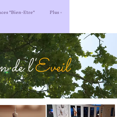
ces "Bien-Etre"
Plus +
 de l'
Eveil