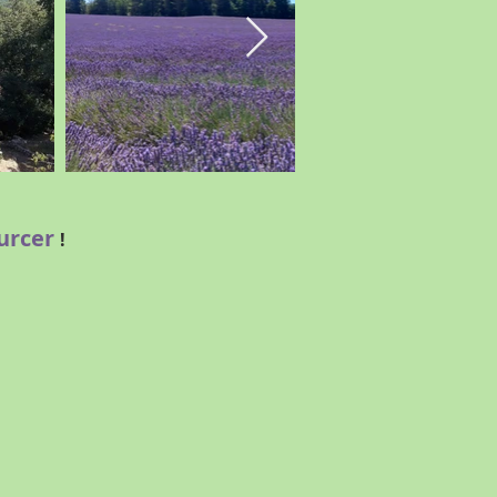
ourcer
!