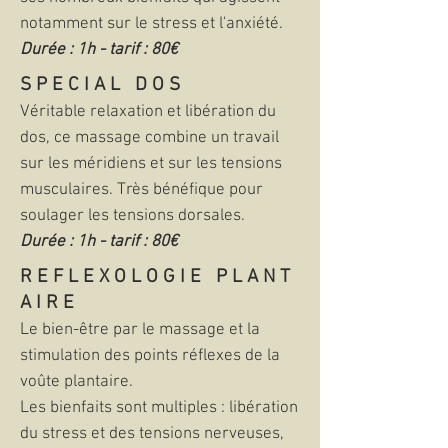
notamment sur le stress et l'anxiété.
Durée : 1h - tarif : 80€
S P E C I A L D O S
Véritable relaxation et libération du
dos, ce massage combine un travail
sur les méridiens et sur les tensions
musculaires. Très bénéfique pour
soulager les tensions dorsales.
Durée : 1h - tarif : 80€
R E F L E X O L O G I E P L A N T
A I R E
Le bien-être par le massage et la
stimulation des points réflexes de la
voûte plantaire.
Les
bienfaits sont multiples : libération
du stress et des tensions nerveuses,