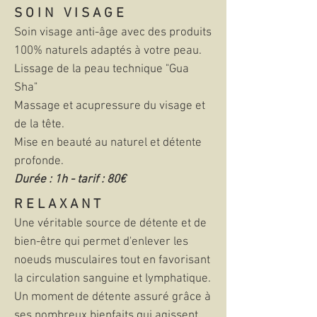
S O I N V I S A G E
Soin visage
anti-âge avec des produits
100% naturels adaptés à votre peau.
Lissage de la peau technique "Gua
Sha"
Massage et acupressure du visage et
de la tête.
Mise en beauté au naturel et détente
profonde.
Durée : 1h - tarif : 80€
R E L A X A N T
Une véritable source de détente et de
bien-être qui permet d'enlever les
noeuds musculaires tout en favorisant
la circulation sanguine et lymphatique.
Un moment de détente assuré grâce à
ses nombreux bienfaits qui agissent