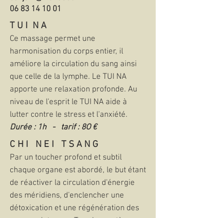
06 83 14 10 01
T U I N A
Ce massage permet une
harmonisation du corps entier, il
améliore la circulation du sang ainsi
que celle de la lymphe. Le TUI NA
apporte une relaxation profonde. Au
niveau de l'esprit le TUI NA aide à
lutter contre le stress et l'anxiété.
Durée : 1h - tarif : 8O €
C H I N E I T S A N G
Par un toucher profond et subtil
chaque organe est abordé, le but étant
de réactiver la
circulation d'énergie
des méridiens, d'enclencher une
détoxication et une régénération des