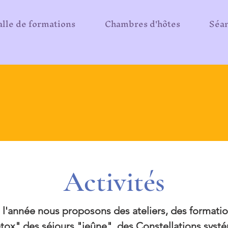
alle de formations
Chambres d'hôtes
Séan
Activités
 l'année nous proposons des ateliers, des formatio
tox" des séjours "jeûne", des Constellations systé