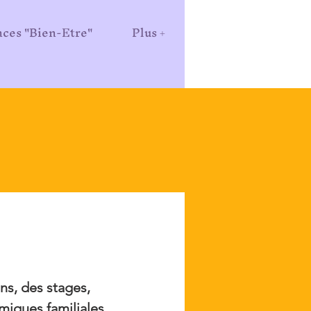
ces "Bien-Etre"
Plus +
ns, des stages,
miques familiales,