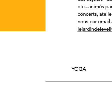
etc...animés pa
concerts, ateli
nous par email à
lejardindelevei
YOGA